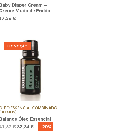
Baby Diaper Cream –
Creme Muda de Fralda
17,56
€
PROMOÇÃO!
ÓLEO ESSENCIAL COMBINADO
(BLENDS)
Balance Óleo Essencial
O
O
-20%
41,67
€
33,34
€
preço
preço