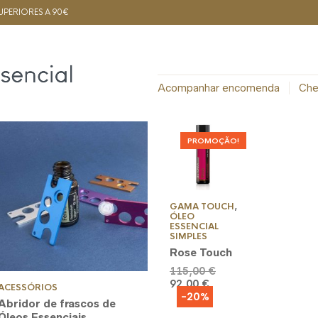
PERIORES A 90€
Acompanhar encomenda
Che
PROMOÇÃO!
GAMA TOUCH
,
ÓLEO
ESSENCIAL
SIMPLES
Rose Touch
O
115,00
€
O
preço
92,00
€
ACESSÓRIOS
-20%
preço
original
Abridor de frascos de
atual
era:
Óleos Essenciais