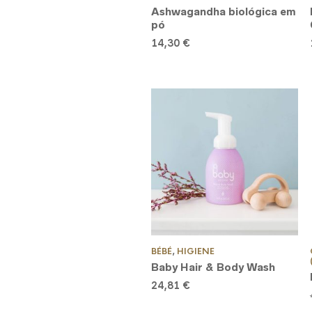
Ashwagandha biológica em
pó
14,30
€
BÉBÉ
,
HIGIENE
Baby Hair & Body Wash
24,81
€