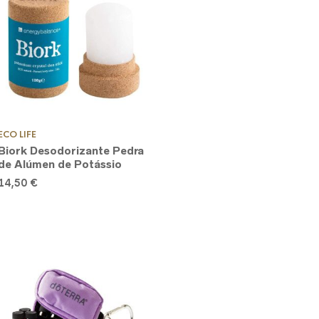
ECO LIFE
Biork Desodorizante Pedra
de Alúmen de Potássio
14,50
€