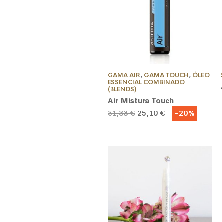
GAMA AIR
,
GAMA TOUCH
,
ÓLEO
ESSENCIAL COMBINADO
(BLENDS)
Air Mistura Touch
O
O
-20%
31,33
€
25,10
€
preço
preço
original
atual
era:
é:
31,33 €.
25,10 €.