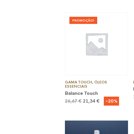
PROMOÇÃO!
GAMA TOUCH
,
ÓLEOS
ESSENCIAIS
Balance Touch
O
O
-20%
26,67
€
21,34
€
preço
preço
original
atual
era:
é:
26,67 €.
21,34 €.