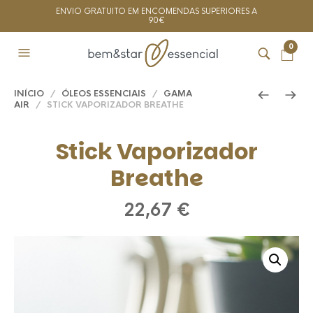
ENVIO GRATUITO EM ENCOMENDAS SUPERIORES A
90€
0
INÍCIO
/
ÓLEOS ESSENCIAIS
/
GAMA
AIR
/ STICK VAPORIZADOR BREATHE
Stick Vaporizador
Breathe
22,67
€