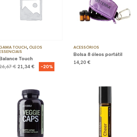
GAMA TOUCH
,
ÓLEOS
ACESSÓRIOS
ESSENCIAIS
Bolsa 8 óleos portátil
Balance Touch
14,20
€
O
O
-20%
26,67
€
21,34
€
preço
preço
original
atual
era:
é:
26,67 €.
21,34 €.