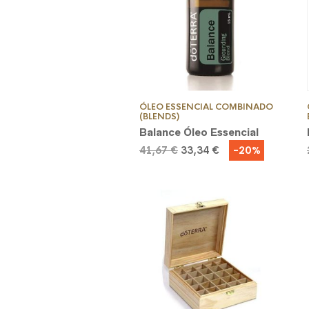
ÓLEO ESSENCIAL COMBINADO
(BLENDS)
Balance Óleo Essencial
O
O
-20%
41,67
€
33,34
€
preço
preço
original
atual
era:
é:
41,67 €.
33,34 €.