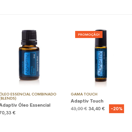
PROMOÇÃO!
ÓLEO ESSENCIAL COMBINADO
GAMA TOUCH
(BLENDS)
Adaptiv Touch
Adaptiv Óleo Essencial
O
O
-20%
43,00
€
34,40
€
70,33
€
preço
preço
original
atual
era:
é:
43,00 €.
34,40 €.