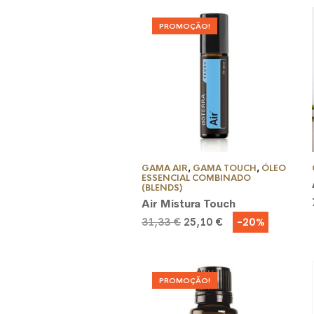
PROMOÇÃO!
GAMA AIR
,
GAMA TOUCH
,
ÓLEO
ESSENCIAL COMBINADO
(BLENDS)
Air Mistura Touch
O
O
-20%
31,33
€
25,10
€
preço
preço
original
atual
era:
é:
31,33 €.
25,10 €.
PROMOÇÃO!