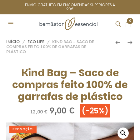
ENVIO GRATUITO EM ENCOMENDAS SUPERIORES A
90€
0
INÍCIO
/
ECO LIFE
/ KIND BAG – SACO DE
COMPRAS FEITO 100% DE GARRAFAS DE
PLÁSTICO
Kind Bag – Saco de
compras feito 100% de
garrafas de plástico
(-25%)
O
O
9,00
€
12,00
€
preço
preço
original
atual
PROMOÇÃO!
era:
é: