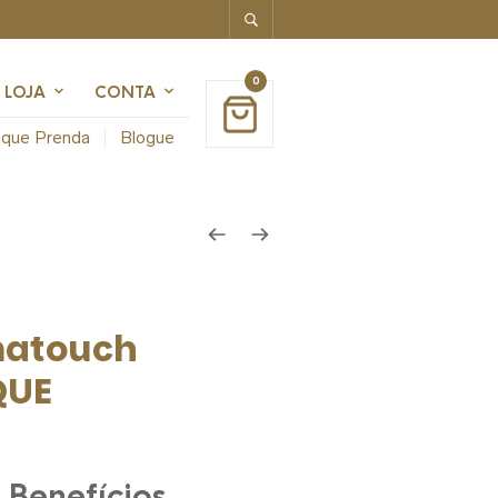
0
LOJA
CONTA
que Prenda
Blogue
matouch
QUE
 Benefícios