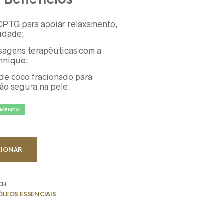
 CPTG para apoiar relaxamento,
nidade;
sagens terapêuticas com a
hnique;
de coco fracionado para
ção segura na pele.
OMENDA
CIONAR
CH
 ÓLEOS ESSENCIAIS