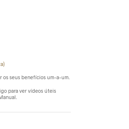
a)
er os seus benefícios um-a-um.
igo para ver vídeos úteis
Manual.