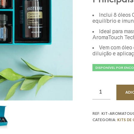
Inclui 8 óleos
equilíbrio e imu
Ideal para mas
AromaTouch Tec
Vem com óleo 
diluição e aplica
DISPONÍVEL POR ENC
ADI
REF:
KIT-AROMATOU
CATEGORIA:
KITS DE