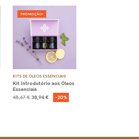
PROMOÇÃO!
KITS DE ÓLEOS ESSENCIAIS
Kit Introdutório aos Óleos
Essenciais
O
O
-20%
48,67
€
38,94
€
preço
preço
original
atual
era:
é:
48,67 €.
38,94 €.