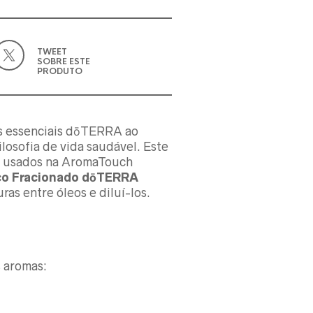
TWEET
SOBRE ESTE
PRODUTO
s essenciais dōTERRA ao
ilosofia de vida saudável. Este
TG usados na AromaTouch
co Fracionado dōTERRA
as entre óleos e diluí-los.
 aromas: