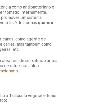
tência como antibacteriano e
 ser tomado internamente,
 promover um sistema
everá fazê-lo apenas
quando
ricanas, como agente de
 e caries, mas também como
eiras, etc.
 óleo tem de ser diluído antes
ça de diluir num óleo
racionado
.
lho a 1 cápsula vegetal e tome
aco;