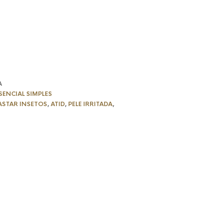
al
46 €.
A
SENCIAL SIMPLES
ASTAR INSETOS
,
ATID
,
PELE IRRITADA
,