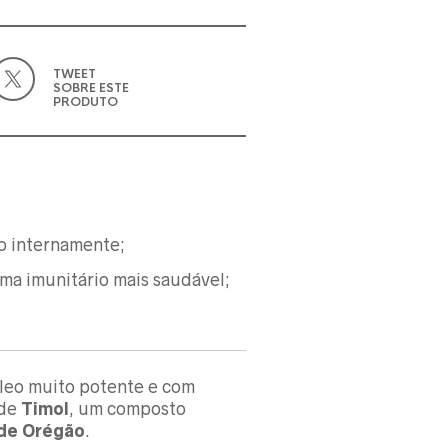
TWEET
SOBRE ESTE
PRODUTO
o internamente;
a imunitário mais saudável;
leo muito potente e com
 de
Timol
, um composto
 de Orégão
.