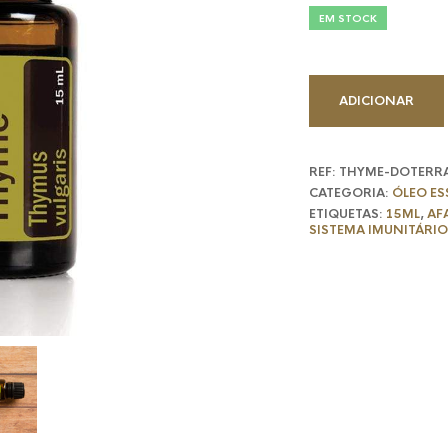
original
atu
EM STOCK
era:
é:
54,33 €.
43,
ADICIONAR
REF:
THYME-DOTERR
CATEGORIA:
ÓLEO ES
ETIQUETAS:
15ML
,
AF
SISTEMA IMUNITÁRIO