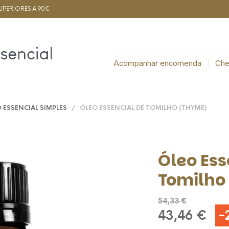
PERIORES A 90€
Acompanhar encomenda
Che
 ESSENCIAL SIMPLES
/ ÓLEO ESSENCIAL DE TOMILHO (THYME)
Óleo Ess
Tomilho
54,33
€
-
O
O
43,46
€
preço
pre