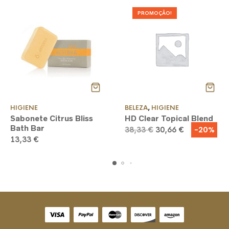
PROMOÇÃO!
HIGIENE
BELEZA
,
HIGIENE
Sabonete Citrus Bliss
HD Clear Topical Blend
Bath Bar
O
O
-20%
38,33
€
30,66
€
preço
preço
13,33
€
original
atual
era:
é:
38,33 €.
30,66 €.