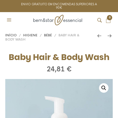
ENVIO GRATUITO EM ENCOMENDAS SUPERIORES A
90€
0
INÍCIO
/
HIGIENE
/
BÉBÉ
/ BABY HAIR &
BODY WASH
Baby Hair & Body Wash
24,81
€