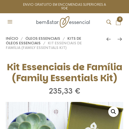
ENVIO GRATUITO EM ENCOMENDAS SUPERIORES A
90€
0
INÍCIO
/
ÓLEOS ESSENCIAIS
/
KITS DE
ÓLEOS ESSENCIAIS
/ KIT ESSENCIAIS DE
FAMÍLIA (FAMILY ESSENTIALS KIT)
Kit Essenciais de Família
(Family Essentials Kit)
235,33
€