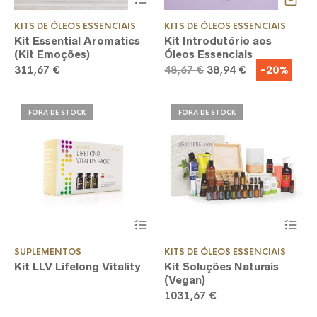
KITS DE ÓLEOS ESSENCIAIS
KITS DE ÓLEOS ESSENCIAIS
Kit Essential Aromatics
Kit Introdutório aos
(Kit Emoções)
Óleos Essenciais
O
O
-20%
311,67
€
48,67
€
38,94
€
preço
preço
original
atual
era:
é:
FORA DE STOCK
FORA DE STOCK
48,67 €.
38,94 €.
SUPLEMENTOS
KITS DE ÓLEOS ESSENCIAIS
Kit LLV Lifelong Vitality
Kit Soluções Naturais
(Vegan)
1031,67
€