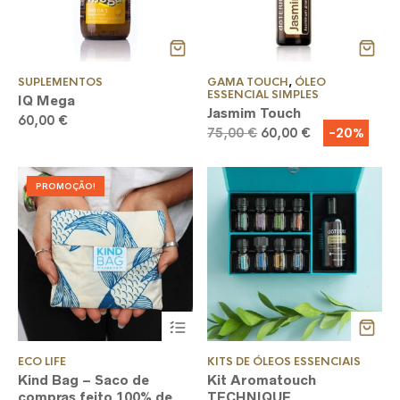
SUPLEMENTOS
GAMA TOUCH
,
ÓLEO
ESSENCIAL SIMPLES
IQ Mega
Jasmim Touch
60,00
€
O
O
-20%
75,00
€
60,00
€
preço
preço
original
atual
era:
é:
PROMOÇÃO!
75,00 €.
60,00 €.
This
product
has
multiple
ECO LIFE
KITS DE ÓLEOS ESSENCIAIS
variants.
Kind Bag – Saco de
Kit Aromatouch
The
compras feito 100% de
TECHNIQUE