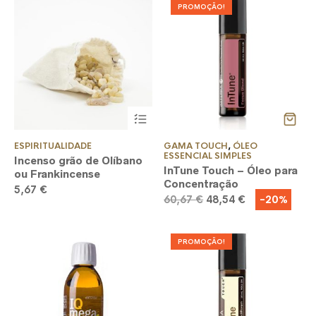
PROMOÇÃO!
This
product
has
multiple
ESPIRITUALIDADE
GAMA TOUCH
,
ÓLEO
variants.
ESSENCIAL SIMPLES
Incenso grão de Olíbano
The
InTune Touch – Óleo para
ou Frankincense
options
Concentração
5,67
€
may
O
O
-20%
60,67
€
48,54
€
be
preço
preço
chosen
on
original
atual
the
era:
é:
PROMOÇÃO!
product
60,67 €.
48,54 €.
page