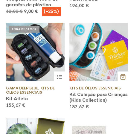
options
garrafas de plástico
may
194,00
€
be
O
O
(-25%)
12,00
€
9,00
€
chosen
preço
preço
on
original
atual
the
era:
é:
product
FORA DE STOCK
12,00 €.
9,00 €.
page
GAMA DEEP BLUE
,
KITS DE
KITS DE ÓLEOS ESSENCIAIS
ÓLEOS ESSENCIAIS
Kit Coleção para Crianças
Kit Atleta
(Kids Collection)
155,67
€
187,67
€