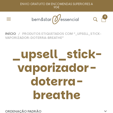
ENVIO GRATUITO EM ENCOMENDAS SUPERIORES A
90€
0
INÍCIO
/ PRODUTOS ETIQUETADOS COM “_UPSELL_STICK-
VAPORIZADOR-DOTERRA-BREATHE”
_upsell_stick-
vaporizador-
doterra-
breathe