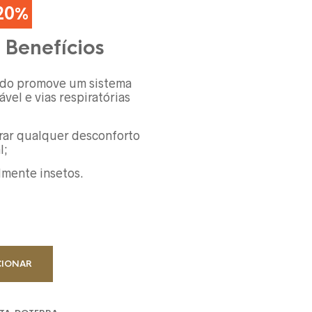
20%
ço
 Benefícios
al
86 €.
do promove um sistema
ável e vias respiratórias
rar qualquer desconforto
l;
lmente insetos.
CIONAR