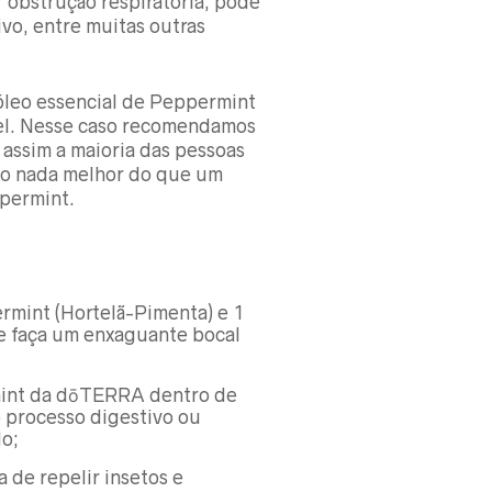
r obstrução respiratória, pode
vo, entre muitas outras
 óleo essencial de Peppermint
vel. Nesse caso recomendamos
 assim a maioria das pessoas
sso nada melhor do que um
permint.
rmint (Hortelã-Pimenta) e 1
 faça um enxaguante bocal
mint da dōTERRA dentro de
 processo digestivo ou
do;
 de repelir insetos e