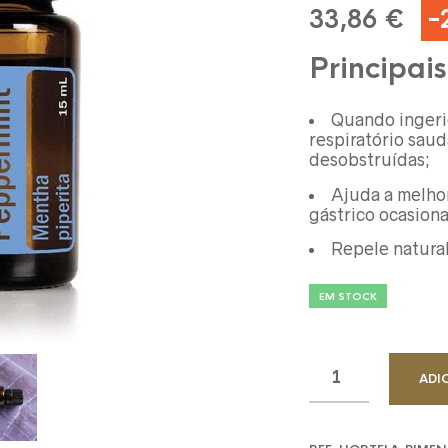
-
O
O
33,86
€
preço
pre
Principais
original
atu
era:
é:
42,33 €.
33,
Quando ingeri
respiratório saud
desobstruídas;
Ajuda a melho
gástrico ocasiona
Repele natura
EM STOCK
ADI