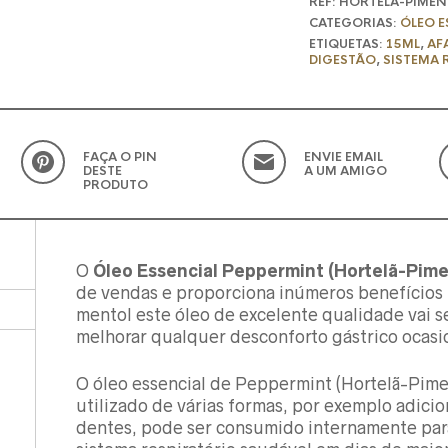
REF:
HORTELA-PIMEN
CATEGORIAS:
ÓLEO E
ETIQUETAS:
15ML
,
AF
DIGESTÃO
,
SISTEMA 
FAÇA O PIN
ENVIE EMAIL
DESTE
A UM AMIGO
PRODUTO
O
Óleo Essencial Peppermint (Hortelã-Pime
de vendas e proporciona inúmeros benefícios 
mentol este óleo de excelente qualidade vai s
melhorar qualquer desconforto gástrico ocasi
O óleo essencial de Peppermint (Hortelã-Pim
utilizado de várias formas, por exemplo adici
dentes, pode ser consumido internamente par