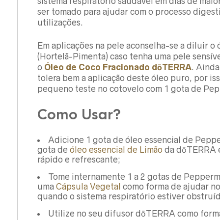
sistema respiratório saudável em dias de maio
ser tomado para ajudar com o processo digesti
utilizações.
Em aplicações na pele aconselha-se a diluir o
(Hortelã-Pimenta) caso tenha uma pele sensí
o
Óleo de Coco Fracionado dōTERRA
. Ainda
tolera bem a aplicação deste óleo puro, por i
pequeno teste no cotovelo com 1 gota de Pep
Como Usar?
Adicione 1 gota de óleo essencial de Peppe
gota de
óleo essencial de Limão
da dōTERRA e
rápido e refrescante;
Tome internamente 1 a 2 gotas de Pepper
uma
Cápsula Vegetal
como forma de ajudar no
quando o sistema respiratório estiver obstruí
Utilize no seu difusor dōTERRA como forma